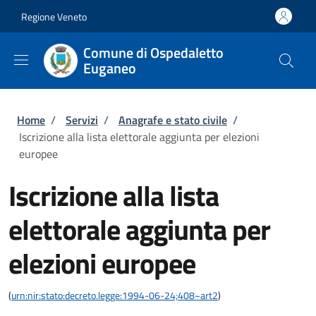
Salta al contenuto principale
Skip to footer content
Regione Veneto
Comune di Ospedaletto
Euganeo
Briciole di pane
Home
/
Servizi
/
Anagrafe e stato civile
/
Iscrizione alla lista elettorale aggiunta per elezioni
europee
Iscrizione alla lista
elettorale aggiunta per
elezioni europee
(
urn:nir:stato:decreto.legge:1994-06-24;408~art2
)