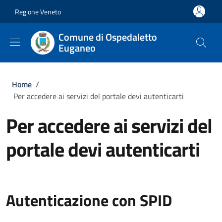
Salta al contenuto principale
Skip to footer content
Regione Veneto
Comune di Ospedaletto
Euganeo
Briciole di pane
Home
/
Per accedere ai servizi del portale devi autenticarti
Per accedere ai servizi del
portale devi autenticarti
Autenticazione con SPID