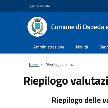
Salta al contenuto principale
Skip to footer content
Regione Veneto
Comune di Ospedal
Amministrazione
Novità
Serv
Briciole di pane
Home
/
Riepilogo valutazioni
Riepilogo valutaz
Riepilogo delle v