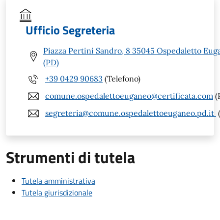
Ufficio Segreteria
Piazza Pertini Sandro, 8 35045 Ospedaletto Eug
(PD)
+39 0429 90683
(Telefono)
comune.ospedalettoeuganeo@certificata.com
(
segreteria@comune.ospedalettoeuganeo.pd.it
(
Strumenti di tutela
Tutela amministrativa
Tutela giurisdizionale