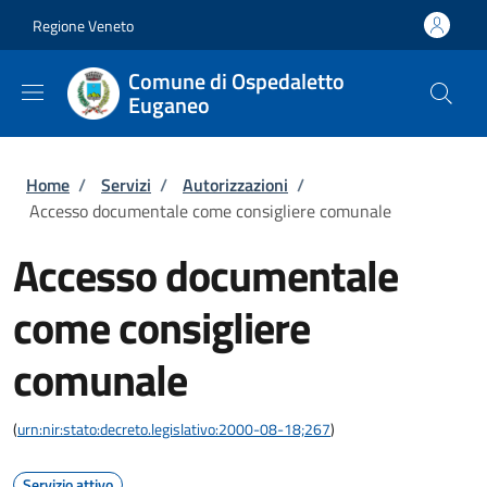
Salta al contenuto principale
Skip to footer content
Regione Veneto
Comune di Ospedaletto
Euganeo
Briciole di pane
Home
/
Servizi
/
Autorizzazioni
/
Accesso documentale come consigliere comunale
Accesso documentale
come consigliere
comunale
(
urn:nir:stato:decreto.legislativo:2000-08-18;267
)
Servizio attivo