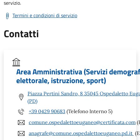
servizio.
Termini e condizioni di servizio
Contatti
Area Amministrativa (Servizi demografi
elettorale, istruzione, sport)
Piazza Pertini Sandro, 8 35045 Ospedaletto Eug
(PD)
+39 0429 90683
(Telefono Interno 5)
comune.ospedalettoeuganeo@certificata.com
(
anagrafe@comune.ospedalettoeuganeo.pd.it
(E