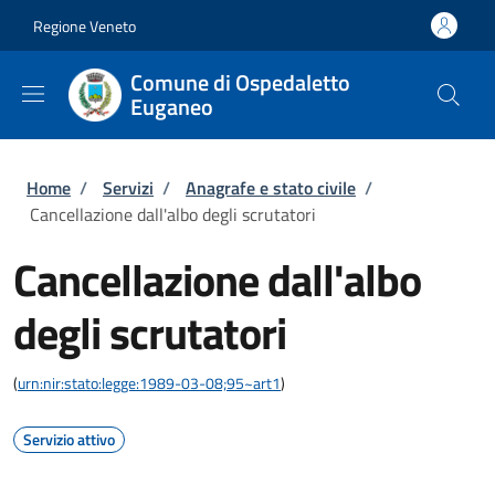
Salta al contenuto principale
Skip to footer content
Regione Veneto
Comune di Ospedaletto
Euganeo
Briciole di pane
Home
/
Servizi
/
Anagrafe e stato civile
/
Cancellazione dall'albo degli scrutatori
Cancellazione dall'albo
degli scrutatori
(
urn:nir:stato:legge:1989-03-08;95~art1
)
Servizio attivo