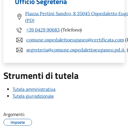
Ufficio Segreteria
Piazza Pertini Sandro, 8 35045 Ospedaletto Eug
(PD)
+39 0429 90683
(Telefono)
comune.ospedalettoeuganeo@certificata.com
(
segreteria@comune.ospedalettoeuganeo.pd.it
(
Strumenti di tutela
Tutela amministrativa
Tutela giurisdizionale
Argomenti:
Imposte