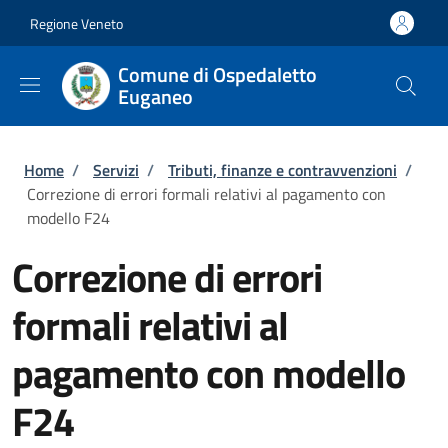
Salta al contenuto principale
Skip to footer content
Regione Veneto
Comune di Ospedaletto
Euganeo
Briciole di pane
Home
/
Servizi
/
Tributi, finanze e contravvenzioni
/
Correzione di errori formali relativi al pagamento con
modello F24
Correzione di errori
formali relativi al
pagamento con modello
F24