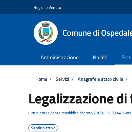
Salta al contenuto principale
Skip to footer content
Regione Veneto
Comune di Ospedal
Amministrazione
Novità
Serv
Briciole di pane
Home
/
Servizi
/
Anagrafe e stato civile
/
Legalizzazione di 
(
urn:nir:presidente.repubblica:decreto:2000-12-28;445~ar
Servizio attivo