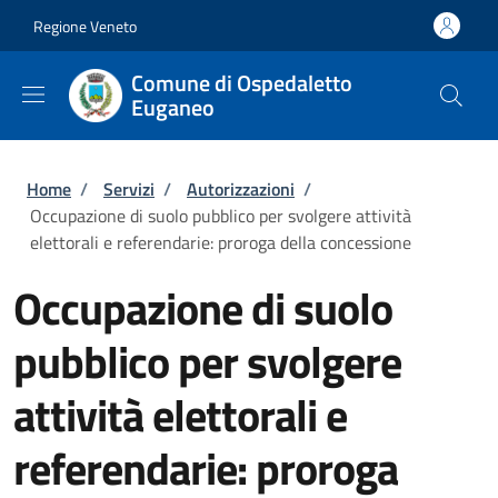
Salta al contenuto principale
Skip to footer content
Regione Veneto
Comune di Ospedaletto
Euganeo
Briciole di pane
Home
/
Servizi
/
Autorizzazioni
/
Occupazione di suolo pubblico per svolgere attività
elettorali e referendarie: proroga della concessione
Occupazione di suolo
pubblico per svolgere
attività elettorali e
referendarie: proroga