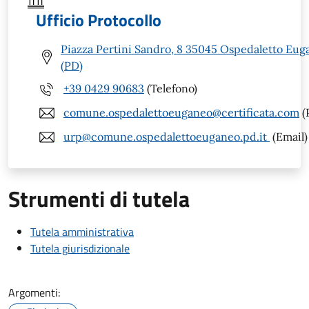
Ufficio Protocollo
Piazza Pertini Sandro, 8 35045 Ospedaletto Eug
(PD)
+39 0429 90683
(Telefono)
comune.ospedalettoeuganeo@certificata.com
(
urp@comune.ospedalettoeuganeo.pd.it
(Email)
Strumenti di tutela
Tutela amministrativa
Tutela giurisdizionale
Argomenti: